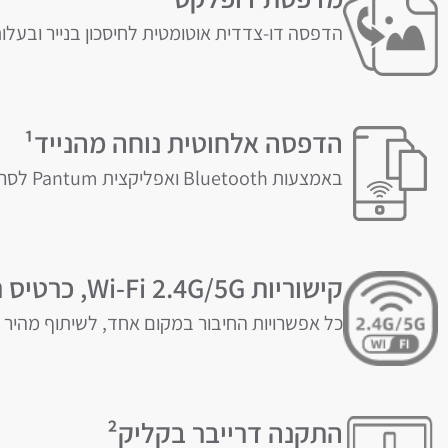
הדפסה דו-צדדית אוטומטית לחיסכון בנייר ובעלו
הדפסה אלחוטית נוחה מהנייד¹
באמצעות Bluetooth ואפליקצית Pantum לסריקה והדפסה, כולל תמיכה ב- AirPrint ושירות ההדפסה Mopria
קישוריות Wi-Fi 2.4G/5G, כרטיס רשת
כל אפשרויות החיבור במקום אחד, לשיתוף מהיר 
התקנה דרייבר בקליק²