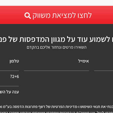
לחצו למציאת משווק
 לשמוע עוד על מגוון המדפסות של פנ
השאירו פרטים ונחזור אליכם בהקדם
אימייל
טלפון
2+6?
ענה על הש
נתי את תנאי השימוש ו-
מדיניות הפרטיות
של רשף פתרונות הדפסה בע"מ ואנ
י לעיל. אני מאשר/ת כי הפרטים שמסרתי ושייאספו אודותיי יישמרו במא