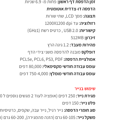
זמן הדפסת דף ראשון:
פחות מ- 6.9 שניות
הדפסה דו-צדדית אוטומטית
תצוגה:
מסך LCD, שתי שורות
רזולוציה:
עד 1200X1200 dpi
קישוריות:
USB 2.0 , כרטיס רשת (GHz1)
זיכרון:
512MB
מהירות מעבד:
1.2 גיגה הרץ
דופלקס
מובנה להדפסה משני צידי הדף
אמולציית הדפסה:
PCL5e, PCL6, PS3, PDF
עומס עבודה חודשי מקסימאלי:
80,000 דפים
עומס עבודה חודשי מומלץ:
750-4,000 דפים
שימוש בנייר
מגירת נייר:
250 דפים (אופציה לעוד 2 מגשים נוספים ל 550 דף)
פלט נייר:
150 דפים
סוג חומרי הדפסה:
נייר רגיל, נייר עבה, שקפים, כרטיסיות,
משקל נייר:
60-105 גרם (הזנה מהמגירה), 60-200 גרם (הזנה ממגש רב-תכליתי)