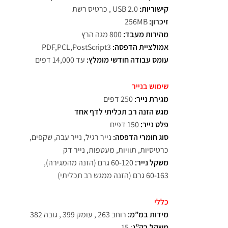
קישוריות:
USB 2.0 , כרטיס רשת
זיכרון:
256MB
מהירות מעבד:
800 מגה הרץ
אמולציית הדפסה:
PDF,PCL,PostScript3
עומס עבודה חודשי מומלץ:
עד 14,000 דפים
שימוש בנייר
מגירת נייר:
250 דפים
מגש הזנה רב תכליתי לדף אחד
פלט נייר:
150 דפים
סוג חומרי הדפסה:
נייר רגיל, נייר עבה, שקפים,
כרטיסיות, תוויות, מעטפות, נייר דק
משקל נייר:
60-120 גרם (הזנה מהמגירה),
60-163 גרם (הזנה ממגש רב תכליתי)
כללי
מידות במ”מ:
רוחב 263 , עומק 399 , גובה 382
משקל בק”ג
: 15