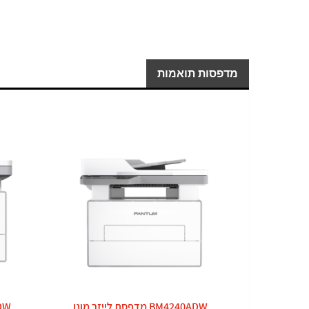
מדפסות תואמות
BM4240ADW מדפסת לייזר מונו