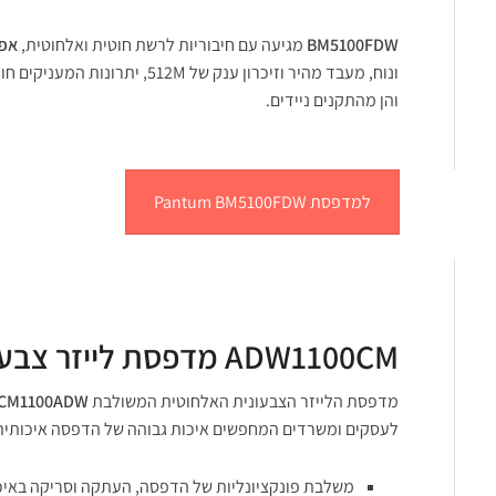
BM5100FDW
מגיעה עם חיבוריות לרשת חוטית ואלחוטית,
אפש
ונוח, מעבד מהיר וזיכרון ענק של M
והן מהתקנים ניידים.
למדפסת Pantum BM5100FDW
ADW1100CM מדפסת לייזר צבעונית רב תכליתית – פשטות תפעולית בצבעים חיים
מדפסת הלייזר הצבעונית האלחוטית המשולבת
CM1100ADW
לעסקים ומשרדים המחפשים איכות גבוהה של הדפסה איכותית 
משלבת פונקציונליות של הדפסה, העתקה וסריקה באיכו