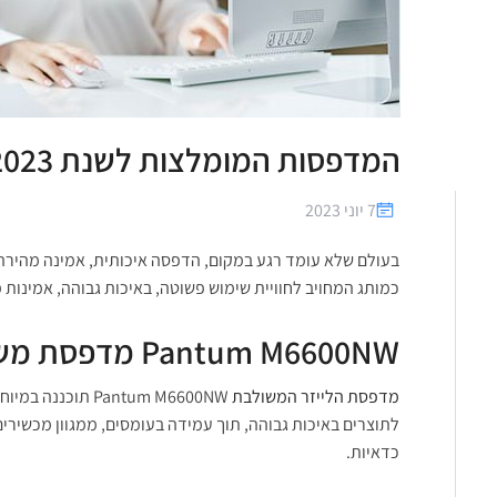
המדפסות המומלצות לשנת 2023 – איכות ואמינות למרחקים ארוכים
7 יוני 2023
כמותג המחויב לחוויית שימוש פשוטה, באיכות גבוהה, אמינות מ
Pantum M6600NW מדפסת משולבת לייזר מונו אלחוטית – הדפסה, צילום וסריקה
מדפסת הלייזר המשולבת
Pantum M6600NW תוכננה במיוחד
לתוצרים באיכות גבוהה, תוך עמידה בעומסים, ממגוון מכשירים
כדאיות.